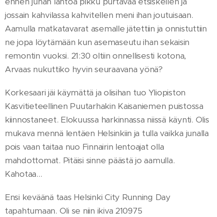
ennen junan lähtöä pikku purtavaa etsiskellen ja
jossain kahvilassa kahvitellen meni ihan joutuisaan.
Aamulla matkatavarat asemalle jätettiin ja onnistuttiin
ne jopa löytämään kun asemaseutu ihan sekaisin
remontin vuoksi. 21:30 oltiin onnellisesti kotona,
Arvaas nukuttiko hyvin seuraavana yönä?
Korkesaari jäi käymättä ja olisihan tuo Yliopiston
Kasvitieteellinen Puutarhakin Kaisaniemen puistossa
kiinnostaneet. Elokuussa harkinnassa niissä käynti. Olis
mukava mennä lentäen Helsinkiin ja tulla vaikka junalla
pois vaan taitaa nuo Finnairin lentoajat olla
mahdottomat. Pitäisi sinne päästä jo aamulla.
Kahotaa...
Ensi keväänä taas Helsinki City Running Day
tapahtumaan. Oli se niin ikiva 210975