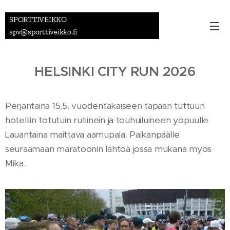
SPORTTIVEIKKO
spv@sporttiveikko.fi
HELSINKI CITY RUN 2026
Perjantaina 15.5. vuodentakaiseen tapaan tuttuun
hotelliin totutuin rutiinein ja touhuiluineen yöpuulle
Lauantaina maittava aamupala. Paikanpäälle
seuraamaan maratoonin lähtöä jossa mukana myös
Mika.