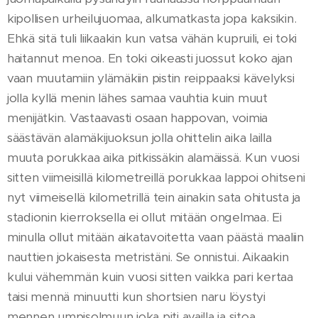
kipollisen urheilujuomaa, alkumatkasta jopa kaksikin.
Ehkä sitä tuli liikaakin kun vatsa vähän kupruili, ei toki
haitannut menoa. En toki oikeasti juossut koko ajan
vaan muutamiin ylämäkiin pistin reippaaksi kävelyksi
jolla kyllä menin lähes samaa vauhtia kuin muut
menijätkin. Vastaavasti osaan happovan, voimia
säästävän alamäkijuoksun jolla ohittelin aika lailla
muuta porukkaa aika pitkissäkin alamäissä. Kun vuosi
sitten viimeisillä kilometreillä porukkaa lappoi ohitseni
nyt viimeisellä kilometrillä tein ainakin sata ohitusta ja
stadionin kierroksella ei ollut mitään ongelmaa. Ei
minulla ollut mitään aikatavoitetta vaan päästä maaliin
nauttien jokaisesta metristäni. Se onnistui. Aikaakin
kului vähemmän kuin vuosi sitten vaikka pari kertaa
taisi mennä minuutti kun shortsien naru löystyi
mennen umpisolmuun joka piti availla ja sitoa