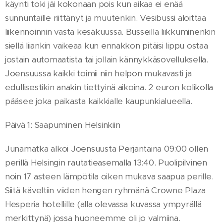
käynti toki jäi kokonaan pois kun aikaa ei enää
sunnuntaille riittänyt ja muutenkin. Vesibussi aloittaa
liikennöinnin vasta kesäkuussa. Busseilla liikkuminenkin
siellä liiankin vaikeaa kun ennakkon pitäisi lippu ostaa
jostain automaatista tai jollain kännykkäsovelluksella.
Joensuussa kaikki toimii niin helpon mukavasti ja
edullisestikin anakin tiettyinä aikoina. 2 euron kolikolla
pääsee joka paikasta kaikkialle kaupunkialueella.
Päivä 1: Saapuminen Helsinkiin
Junamatka alkoi Joensuusta Perjantaina 09:00 ollen
perillä Helsingin rautatieasemalla 13:40. Puolipilvinen
noin 17 asteen lämpötila oiken mukava saapua perille.
Siitä käveltiin viiden hengen ryhmänä Crowne Plaza
Hesperia hotellille (alla olevassa kuvassa ympyrällä
merkittynä) jossa huoneemme oli jo valmiina.