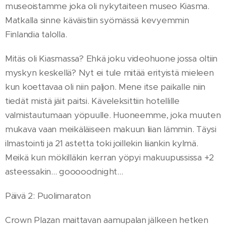
museoistamme joka oli nykytaiteen museo Kiasma.
Matkalla sinne käväistiin syömässä kevyemmin
Finlandia talolla.
Mitäs oli Kiasmassa? Ehkä joku videohuone jossa oltiin
myskyn keskellä? Nyt ei tule mitää erityistä mieleen
kun koettavaa oli niin paljon. Mene itse paikalle niin
tiedät mistä jäit paitsi. Käveleksittiin hotellille
valmistautumaan yöpuulle. Huoneemme, joka muuten
mukava vaan meikäläiseen makuun liian lämmin. Täysi
ilmastointi ja 21 astetta toki joillekin liiankin kylmä.
Meikä kun mökilläkin kerran yöpyi makuupussissa +2
asteessakin... gooooodnight...
Päivä 2: Puolimaraton
Crown Plazan maittavan aamupalan jälkeen hetken