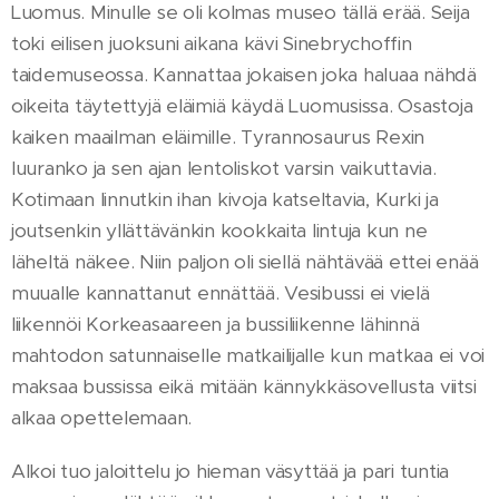
Luomus. Minulle se oli kolmas museo tällä erää. Seija
toki eilisen juoksuni aikana kävi Sinebrychoffin
taidemuseossa. Kannattaa jokaisen joka haluaa nähdä
oikeita täytettyjä eläimiä käydä Luomusissa. Osastoja
kaiken maailman eläimille. Tyrannosaurus Rexin
luuranko ja sen ajan lentoliskot varsin vaikuttavia.
Kotimaan linnutkin ihan kivoja katseltavia, Kurki ja
joutsenkin yllättävänkin kookkaita lintuja kun ne
läheltä näkee. Niin paljon oli siellä nähtävää ettei enää
muualle kannattanut ennättää. Vesibussi ei vielä
liikennöi Korkeasaareen ja bussiliikenne lähinnä
mahtodon satunnaiselle matkailijalle kun matkaa ei voi
maksaa bussissa eikä mitään kännykkäsovellusta viitsi
alkaa opettelemaan.
Alkoi tuo jaloittelu jo hieman väsyttää ja pari tuntia