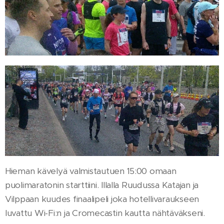
Hieman kävelyä valmistautuen 15:00 omaan
puolimaratonin starttiini. Illalla Ruudussa Katajan ja
Vilppaan kuudes finaalipeli joka hotellivaraukseen
luvattu Wi-Fi:n ja Cromecastin kautta nähtäväkseni.