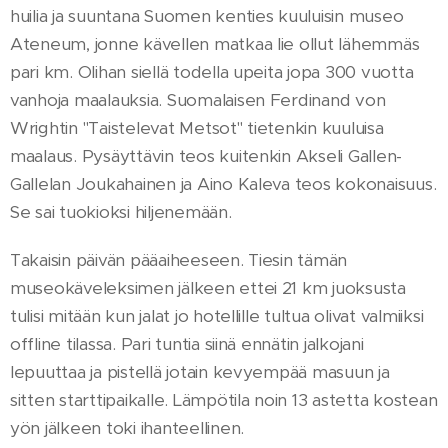
huilia ja suuntana Suomen kenties kuuluisin museo
Ateneum, jonne kävellen matkaa lie ollut lähemmäs
pari km. Olihan siellä todella upeita jopa 300 vuotta
vanhoja maalauksia. Suomalaisen Ferdinand von
Wrightin "Taistelevat Metsot" tietenkin kuuluisa
maalaus. Pysäyttävin teos kuitenkin Akseli Gallen-
Gallelan Joukahainen ja Aino Kaleva teos kokonaisuus.
Se sai tuokioksi hiljenemään.
Takaisin päivän pääaiheeseen. Tiesin tämän
museokäveleksimen jälkeen ettei 21 km juoksusta
tulisi mitään kun jalat jo hotellille tultua olivat valmiiksi
offline tilassa. Pari tuntia siinä ennätin jalkojani
lepuuttaa ja pistellä jotain kevyempää masuun ja
sitten starttipaikalle. Lämpötila noin 13 astetta kostean
yön jälkeen toki ihanteellinen.