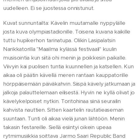
uudelleen. Ei se juostessa onnistunut.
Kuvat sunnuntailta: Kävelin muutamalle nyppylälle
josta kuva olympiastadionille. Toisena kuvana kaikille
tuttu hupikerhon tarinatupa. Olikin Lasipalatsin
Narikkatorilla "Maailma kylässä festivaali" kuulin
musisointia kun siitä ohi menin ja poikkesin paikalle.
Viivyin kai puolisen tuntia kuunnellen ja katsellen. Kun
aikaa oli päätin kävellä meren rantaan kauppatorille
hörppäisemään päiväkahvin. Siispä kävely jatkumaan ja
jalkoja palauttelemaan eilisestä. Hyvin ne kyllä olivat jo
kävelykelpoiset nytkin. Toritohinaa siinä seurailin
kahvista nauttien. Sitten kaartelin rautatieaseman
suuntaan. Tunti oli aikaa vielä junan lähtöön. Menin
takasin festareille. Siellä esiintyi oikein upeaa
rytmimusiikkia soittava Jarmo Saari Republic Band