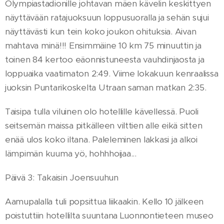
Olympiastadionille johtavan mäen kävelin keskittyen
näyttävään ratajuoksuun loppusuoralla ja sehän sujui
näyttävästi kun tein koko joukon ohituksia. Aivan
mahtava minä!!! Ensimmäine 10 km 75 minuuttin ja
toinen 84 kertoo eäonnistuneesta vauhdinjaosta ja
loppuaika vaatimaton 2:49. Viime lokakuun kenraalissa
juoksin Puntarikoskelta Utraan saman matkan 2:35.
Taisipa tulla viluinen olo hotellille kävellessä. Puoli
seitsemän maissa pitkälleen vilttien alle eikä sitten
enää ulos koko iltana. Paleleminen lakkasi ja alkoi
lämpimän kuuma yö, hohhhoijaa...
Päivä 3: Takaisin Joensuuhun
Aamupalalla tuli popsittua liikaakin. Kello 10 jälkeen
poistuttiin hotellilta suuntana Luonnontieteen museo