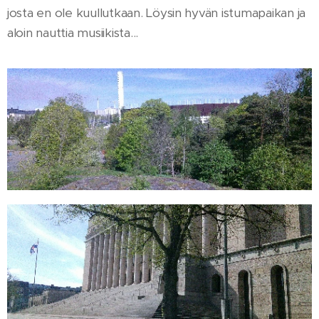
josta en ole kuullutkaan. Löysin hyvän istumapaikan ja
aloin nauttia musiikista...