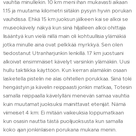
vauhtia minullekin. 10 km meni ihan mukavasti aikaan
1:15 ja muutama kilometri siitäkin pysyin hyvin porukan
vauhdissa. Ehkä 15 km juoksun jälkeen kai se alkoi se
museokävely näkyä kun siinä hiljalleen alkoi ohittajia
lisääntyä kun vielä niillä main oli kohtuullisia ylämäkiä
jotka minulle aina ovat pelkkää myrkkyä. Sen olen
tiedostanut Utranharjunkin lenkillä. 17 km juostuani
alkoivat ensimmäiset kävelyt varsinkin ylämäkiin. Uusi
hullu taktiikka käyttöön. Kun kerran alamäkiin osaan
lasketella pistelin ne alas ohitellen porukkaa. Siinä toki
hengästyin ja kävelin reippaasti jonkin matkaa, Totesin
samalla reippaalla kävelylläni menevän samaa vauhtia
kuin muutamat juoksuksi mainittavat etenijät. Nämä
viimeiset 4 km: Ei mitään vaikeuksia loppumatkaan
kun osasin nauttia tästä puolijuoksusta kun samalla
koko ajan jonkinlaisen porukana mukana menin.