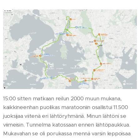
15:00 sitten matkaan reilun 2000 muun mukana,
kaikkineenhan puolikas maratooniin osallistui 11.500
juoksijaa viitenä eri lähtöryhmänä. Minun lähtöni se
viimeisin. Tunnelma katossaan ennen lähtöpaukkua.
Mukavahan se oli porukassa mennä varsin leppoisaa