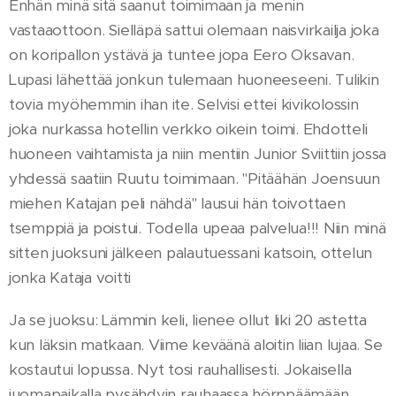
Enhän minä sitä saanut toimimaan ja menin
vastaaottoon. Sielläpä sattui olemaan naisvirkailja joka
on koripallon ystävä ja tuntee jopa Eero Oksavan.
Lupasi lähettää jonkun tulemaan huoneeseeni. Tulikin
tovia myöhemmin ihan ite. Selvisi ettei kivikolossin
joka nurkassa hotellin verkko oikein toimi. Ehdotteli
huoneen vaihtamista ja niin mentiin Junior Sviittiin jossa
yhdessä saatiin Ruutu toimimaan. "Pitäähän Joensuun
miehen Katajan peli nähdä" lausui hän toivottaen
tsemppiä ja poistui. Todella upeaa palvelua!!! Niin minä
sitten juoksuni jälkeen palautuessani katsoin, ottelun
jonka Kataja voitti
Ja se juoksu: Lämmin keli, lienee ollut liki 20 astetta
kun läksin matkaan. Viime keväänä aloitin liian lujaa. Se
kostautui lopussa. Nyt tosi rauhallisesti. Jokaisella
juomapaikalla pysähdyin rauhaassa hörppäämään